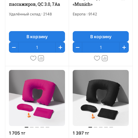
пассажиров, QC 3.0, 7Аa
«Munich»
Удалённый склад :
2148
Европа :
9142
В корзину
В корзину
1 705 тг
1 397 тг