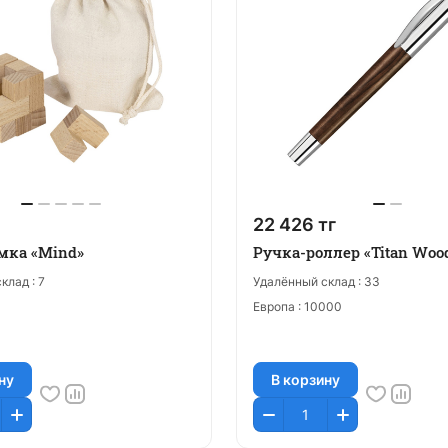
22 426 тг
мка «Mind»
Ручка-роллер «Titan Woo
клад :
7
Удалённый склад :
33
Европа :
10000
ну
В корзину