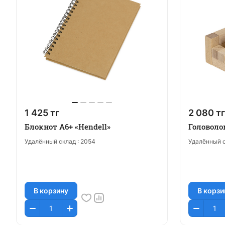
1 425 тг
2 080 тг
Блокнот А6+ «Hendell»
Головоло
Удалённый склад :
2054
Удалённый с
В корзину
В корзи