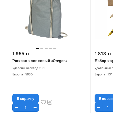
1 955 тг
1 813 тг
Рюкзак хлопковый «Oregon»
Набор ка
Удалённый склад :
111
Удалённый с
Европа :
5930
Европа :
131
В корзину
В корзи