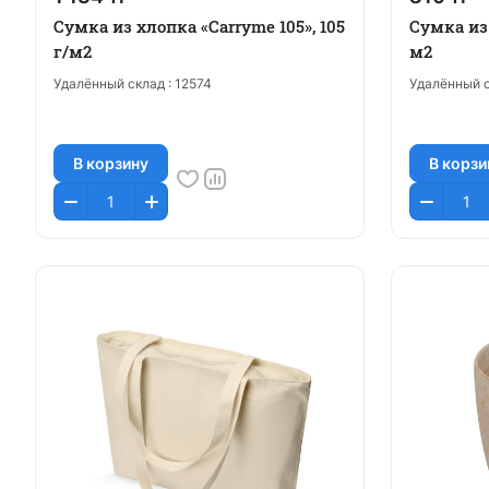
Сумка из хлопка «Carryme 105», 105
Сумка из 
г/м2
м2
Удалённый склад :
12574
Удалённый с
В корзину
В корзи