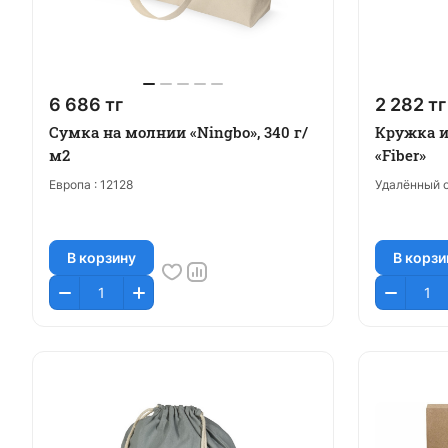
6 686 тг
2 282 тг
Сумка на молнии «Ningbo», 340 г/
Кружка и
м2
«Fiber»
Европа :
12128
Удалённый с
В корзину
В корзи