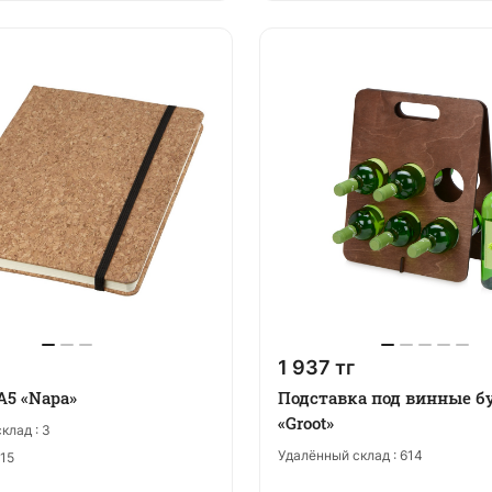
1 937 тг
А5 «Napa»
Подставка под винные 
«Groot»
клад :
3
Удалённый склад :
614
15