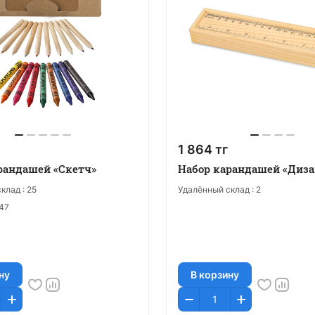
1 864 тг
рандашей «Скетч»
Набор карандашей «Диза
клад :
25
Удалённый склад :
2
47
ну
В корзину