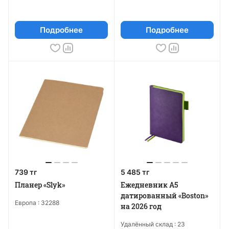
Подробнее
Подробнее
739 тг
5 485 тг
Планер «Slyk»
Ежедневник А5
датированный «Boston»
Европа :
32288
на 2026 год
Удалённый склад :
23