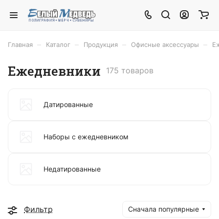
–
–
–
–
Главная
Каталог
Продукция
Офисные аксессуары
Е
Ежедневники
175 товаров
Датированные
Наборы с ежедневником
Недатированные
Фильтр
Сначала популярные