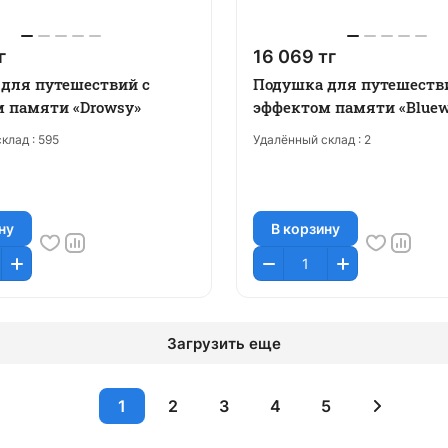
г
16 069 тг
для путешествий с
Подушка для путешеств
 памяти «Drowsy»
эффектом памяти «Bluew
клад :
595
Удалённый склад :
2
ну
В корзину
Загрузить еще
1
2
3
4
5