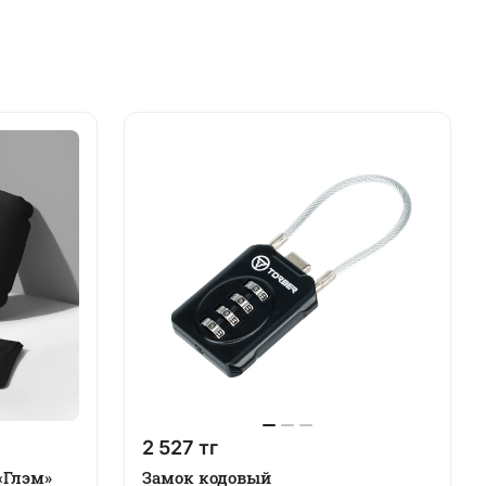
2 527 тг
«Глэм»
Замок кодовый