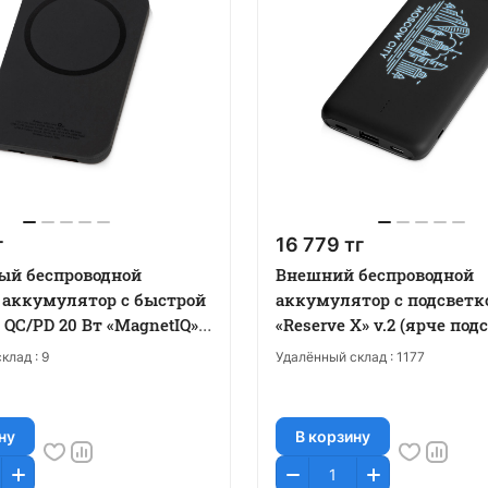
г
16 779 тг
ый беспроводной
Внешний беспроводной
аккумулятор с быстрой
аккумулятор с подсветк
QC/PD 20 Вт «MagnetIQ»,
«Reserve X» v.2 (ярче подс
h
8000 mAh
клад :
9
Удалённый склад :
1177
ну
В корзину