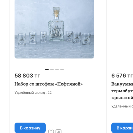
58 803 тг
6 576 тг
Набор со штофом «Нефтяной»
Вакуумн
термобут
Удалённый склад :
22
крышкой,
Удалённый с
В корзину
В корзи