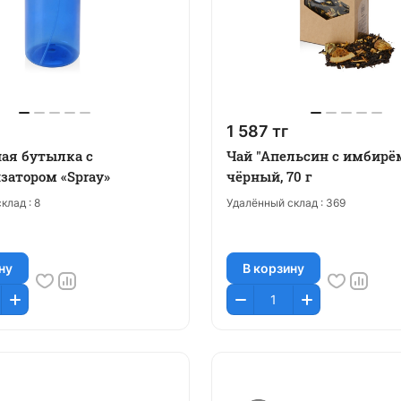
1 587 тг
ая бутылка с
Чай "Апельсин с имбирё
затором «Spray»
чёрный, 70 г
клад :
8
Удалённый склад :
369
ну
В корзину