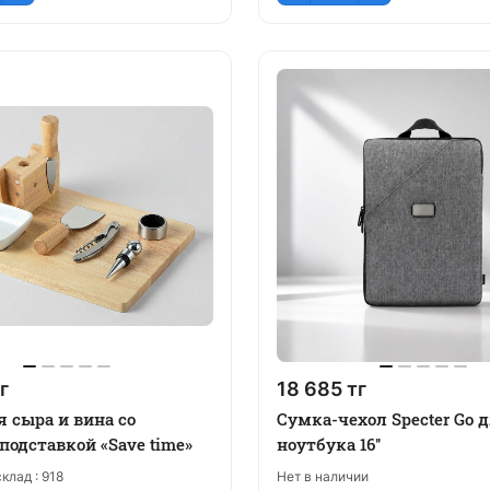
г
18 685 тг
я сыра и вина со
Сумка-чехол Specter Go 
подставкой «Save time»
ноутбука 16''
клад :
918
Нет в наличии