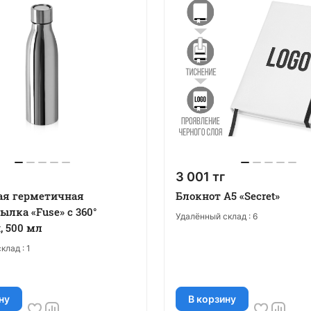
3 001 тг
ая герметичная
Блокнот А5 «Secret»
ылка «Fuse» с 360°
Удалённый склад :
6
 500 мл
клад :
1
ну
В корзину