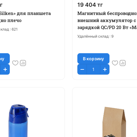
г
19 404 тг
Silken» для планшета
Магнитный беспроводно
одно плечо
внешний аккумулятор с
зарядкой QC/PD 20 Вт «Ma
клад :
621
5000 mAh
Удалённый склад :
9
ну
В корзину