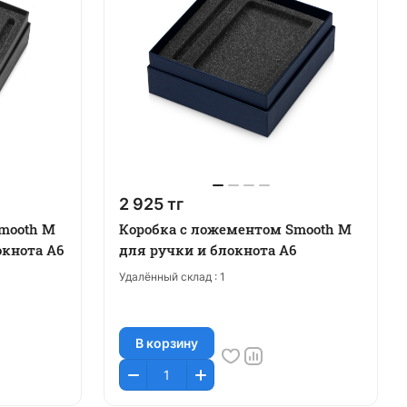
2 925 тг
mooth M
Коробка с ложементом Smooth M
окнота А6
для ручки и блокнота А6
Удалённый склад :
1
В корзину