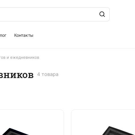
лог
Контакты
тов и ежедневников
вников
4 товара