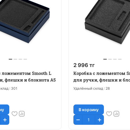
2 996 тг
с ложементом Smooth L
Коробка с ложементом S
и, флешки и блокнота А5
для ручки, флешки и бл
клад :
301
Удалённый склад :
28
ну
В корзину