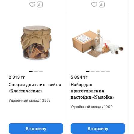
2 313 тг
5 894 тг
Специи для глинтвейна
Набор для
«Классические»
приготовления
настойки «Nastoika»
Удалённый склад :
3552
Удалённый склад :
1000
В корзину
В корзину