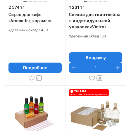
2 574 тг
1 231 тг
Сироп для кофе
Специи для глинтвейна
«Aromatte», карамель
в индивидуальной
упаковке «Vintry»
Удалённый склад :
439
Удалённый склад :
33
В корзину
Подробнее
!
УЦЕНКА
возможно наличие дефектов