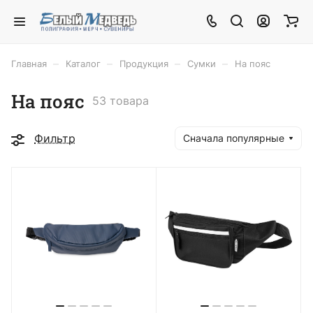
–
–
–
–
Главная
Каталог
Продукция
Сумки
На пояс
На пояс
53 товара
Фильтр
Сначала популярные