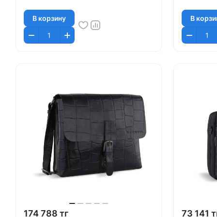
В корзину
В корзи
174 788 тг
73 141 т