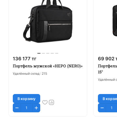
136 177 тг
69 902 
Портфель мужской «НЕРО (NERO)»
Портфель
15''
Удалённый склад :
215
Удалённый с
В корзину
В корзи