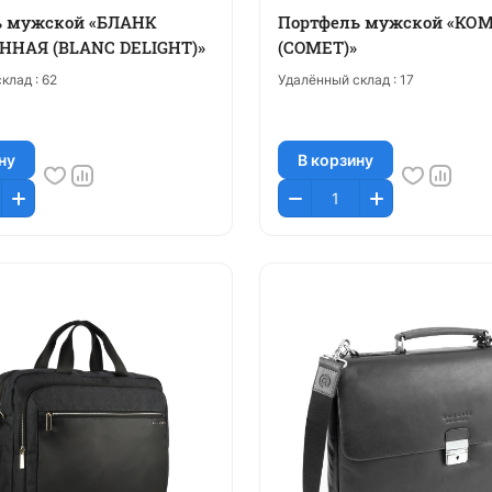
ь мужской «БЛАНК
Портфель мужской «КО
ННАЯ (BLANC DELIGHT)»
(COMET)»
клад :
62
Удалённый склад :
17
ну
В корзину