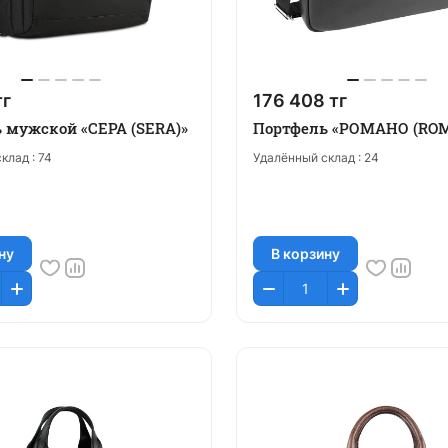
тг
176 408 тг
 мужской «СЕРА (SERA)»
Портфель «РОМАНО (RO
клад :
74
Удалённый склад :
24
ну
В корзину