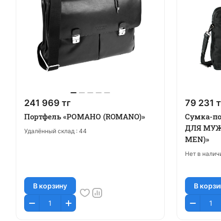
241 969 тг
79 231 т
Портфель «РОМАНО (ROMANO)»
Сумка-п
ДЛЯ МУЖ
Удалённый склад :
44
MEN)»
Нет в налич
В корзину
В корзи