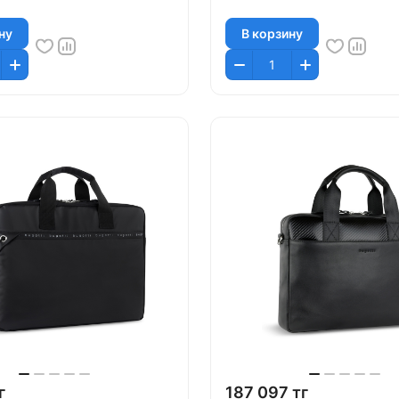
ну
В корзину
г
187 097 тг