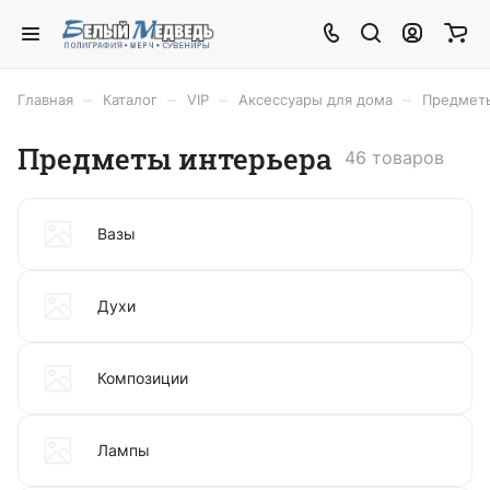
–
–
–
–
Главная
Каталог
VIP
Аксессуары для дома
Предмет
Предметы интерьера
46 товаров
Вазы
Духи
Композиции
Лампы