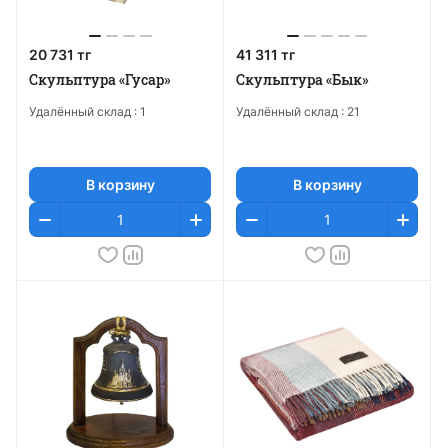
20 731 тг
41 311 тг
Скульптура «Гусар»
Скульптура «Бык»
Удалённый склад :
1
Удалённый склад :
21
В корзину
В корзину