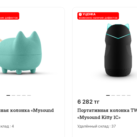
!
УЦЕНКА
чие дефектов
возможно наличие дефектов
6 282 тг
ная колонка «Mysound
Портативная колонка T
«Mysound Kitty 1C»
клад :
4
Удалённый склад :
37