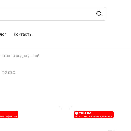
лог
Контакты
ектроника для детей
1 товар
!
УЦЕНКА
чие дефектов
возможно наличие дефектов