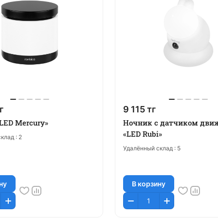
г
9 115 тг
LED Mercury»
Ночник c датчиком дви
«LED Rubi»
клад :
2
Удалённый склад :
5
ну
В корзину