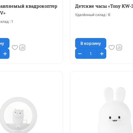
равляемый квадрокоптер
Детские часы «Tony KW-3
V»
Удалённый склад :
6
клад :
1
ну
В корзину