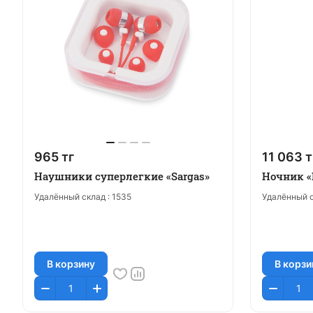
965 тг
11 063 т
Наушники суперлегкие «Sargas»
Ночник «
Удалённый склад :
1535
Удалённый с
В корзину
В корзи