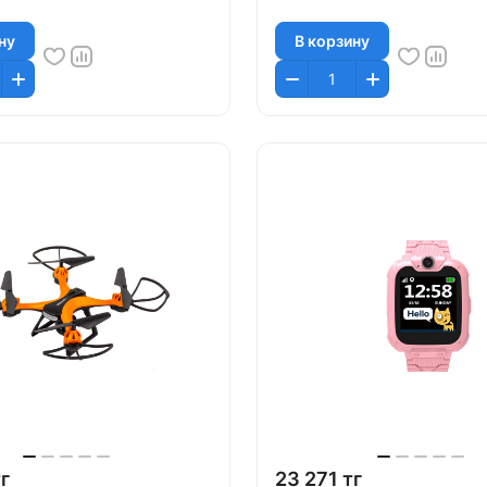
ну
В корзину
г
23 271 тг