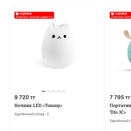
!
УЦЕНКА
!
УЦЕНКА
возможно наличие дефектов
возможно нали
9 720 тг
7 795 тг
Ночник LED «Tommy»
Портатив
Tito 3C»
Удалённый склад :
2
Удалённый с