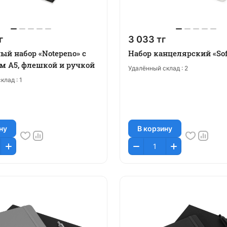
г
3 033 тг
ый набор «Notepeno» с
Набор канцелярский «Sof
м А5, флешкой и ручкой
Удалённый склад :
2
клад :
1
ну
В корзину