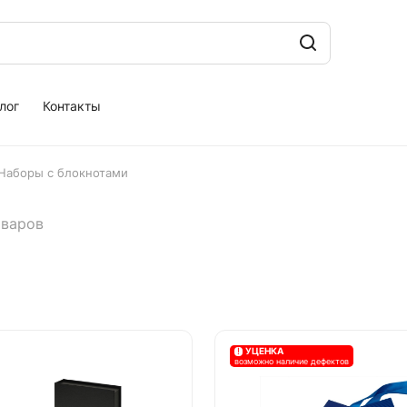
лог
Контакты
Наборы с блокнотами
оваров
!
УЦЕНКА
возможно наличие дефектов