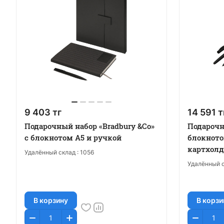
9 403 тг
14 591 т
Подарочный набор «Bradbury &Co»
Подарочн
с блокнотом А5 и ручкой
блокното
картхол
Удалённый склад :
1056
Удалённый с
В корзину
В корзи