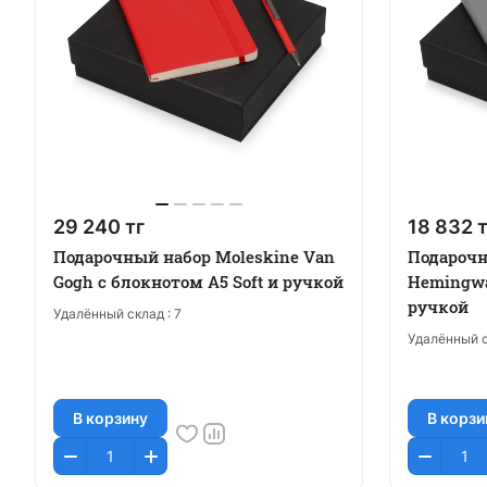
29 240 тг
18 832 т
Подарочный набор Moleskine Van
Подарочн
Gogh с блокнотом А5 Soft и ручкой
Hemingwa
ручкой
Удалённый склад :
7
Удалённый с
В корзину
В корзи