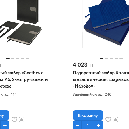
г
4 023 тг
ый набор «Goethe» с
Подарочный набор блокн
м А5, 2-мя ручками и
металлическая шариков
дером
«Nabokov»
клад :
114
Удалённый склад :
246
ну
В корзину