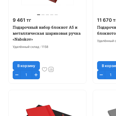
9 461 тг
11 670 т
Подарочный набор блокнот А5 и
Подарочн
металлическая шариковая ручка
блокното
«Nabokov»
Удалённый с
Удалённый склад :
1158
В корзину
В корзи