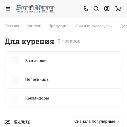
–
–
–
–
Главная
Каталог
Продукция
Личные аксессуары
Для
Для курения
9 товаров
Зажигалки
Пепельницы
Хьюмидоры
Фильтр
Сначала популярные