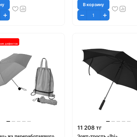
ну
В корзину
чие дефектов
11 208 тг
au» из переработанного
Зонт-трость «Ibi»