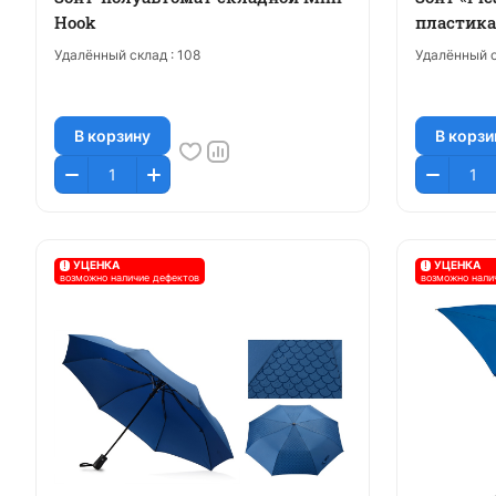
Hook
пластика
Удалённый склад :
108
Удалённый с
В корзину
В корзи
!
УЦЕНКА
!
УЦЕНКА
возможно наличие дефектов
возможно нали