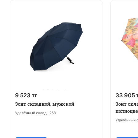
9 523 тг
33 905 
Зонт складной, мужской
Зонт скл
полноцве
Удалённый склад :
258
Удалённый с