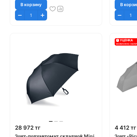
В корзину
В корзи
!
УЦЕНКА
возможно нали
28 972 тг
4 412 тг
Зонт-полуавтомат складной Mini
Зонт «Pic