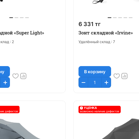
6 331 тг
дной «Super Light»
Зонт складной «Irvine»
клад :
2
Удалённый склад :
7
ну
В корзину
!
УЦЕНКА
чие дефектов
возможно наличие дефектов