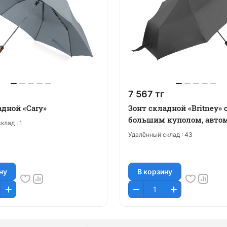
7 567 тг
адной «Cary»
Зонт складной «Britney» 
большим куполом, авто
клад :
1
Удалённый склад :
43
ну
В корзину