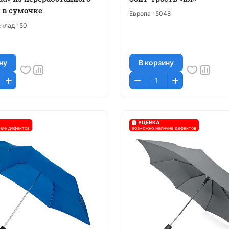
 в сумочке
Европа :
5048
клад :
50
ну
В корзину
!
УЦЕНКА
чие дефектов
возможно наличие дефектов