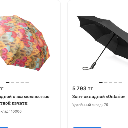
тг
5 793 тг
адной с возможностью
Зонт складной «Ontario»
тной печати
Удалённый склад :
75
клад :
10000