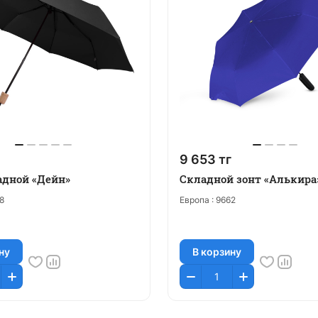
9 653 тг
адной «Дейн»
Складной зонт «Алькира
8
Европа :
9662
ну
В корзину