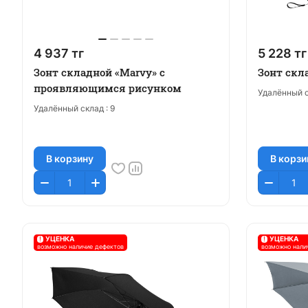
4 937 тг
5 228 тг
Зонт складной «Marvy» с
Зонт скла
проявляющимся рисунком
Удалённый с
Удалённый склад :
9
В корзину
В корзи
!
УЦЕНКА
!
УЦЕНКА
возможно наличие дефектов
возможно нали