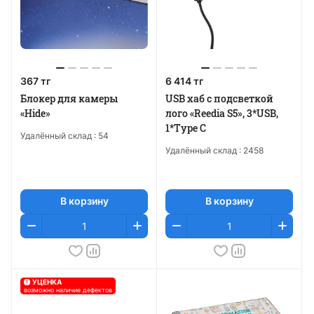
367 тг
6 414 тг
Блокер для камеры
USB хаб с подсветкой
«Hide»
лого «Reedia S5», 3*USB,
1*Type C
Удалённый склад :
54
Удалённый склад :
2458
В корзину
В корзину
!
УЦЕНКА
возможно наличие дефектов