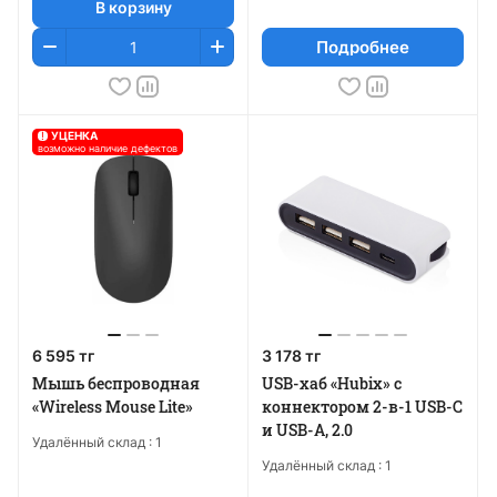
В корзину
Подробнее
!
УЦЕНКА
возможно наличие дефектов
6 595 тг
3 178 тг
Мышь беспроводная
USB-хаб «Hubix» с
«Wireless Mouse Lite»
коннектором 2-в-1 USB-C
и USB-A, 2.0
Удалённый склад :
1
Удалённый склад :
1