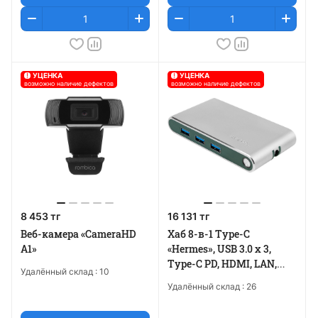
!
УЦЕНКА
!
УЦЕНКА
возможно наличие дефектов
возможно наличие дефектов
8 453 тг
16 131 тг
Веб-камера «CameraHD
Хаб 8-в-1 Type-C
A1»
«Hermes», USB 3.0 x 3,
Type-C PD, HDMI, LAN,
Удалённый склад :
10
картридер
Удалённый склад :
26