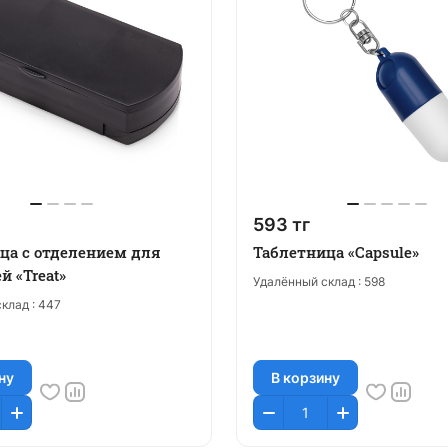
593 тг
ца с отделением для
Таблетница «Capsule»
й «Treat»
Удалённый склад :
598
клад :
447
ну
В корзину