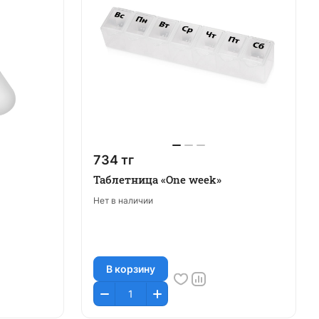
734 тг
Таблетница «One week»
Нет в наличии
В корзину