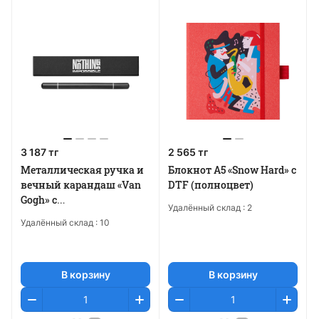
3 187 тг
2 565 тг
Металлическая ручка и
Блокнот А5 «Snow Hard» с
вечный карандаш «Van
DTF (полноцвет)
Gogh» с
Удалённый склад :
2
металлостикером
Удалённый склад :
10
В корзину
В корзину