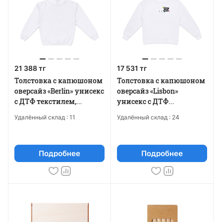
21 388 тг
17 531 тг
Толстовка с капюшоном
Толстовка с капюшоном
оверсайз «Berlin» унисекс
оверсайз «Lisbon»
с ДТФ текстилем,
унисекс с ДТФ
термотрансфером и
текстилем и бренд-
Удалённый склад :
11
Удалённый склад :
24
лейблом
тайпом
Подробнее
Подробнее