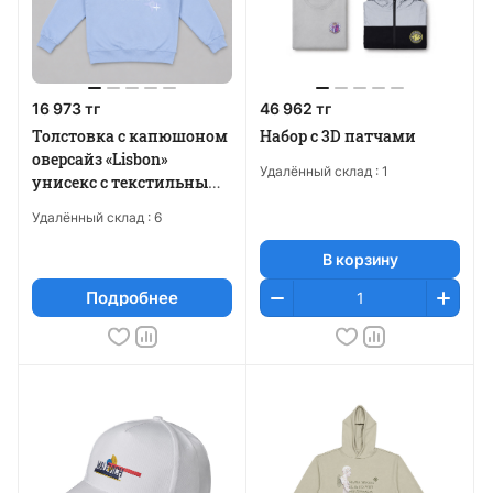
16 973 тг
46 962 тг
Толстовка с капюшоном
Набор c 3D патчами
оверсайз «Lisbon»
Удалённый склад :
1
унисекс с текстильным
принтером
Удалённый склад :
6
В корзину
Подробнее