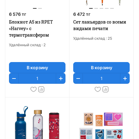
6 576 тг
6 472 тг
Блокнот А5 из RPET
Сет ланьярдов со всеми
«Harvey» с
видами печати
термотрансфером
Удалённый склад :
25
Удалённый склад :
2
В корзину
В корзину