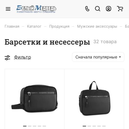
–
–
–
–
Главная
Каталог
Продукция
Мужские аксессуары
Б
Барсетки и несессеры
32 товара
Фильтр
Сначала популярные