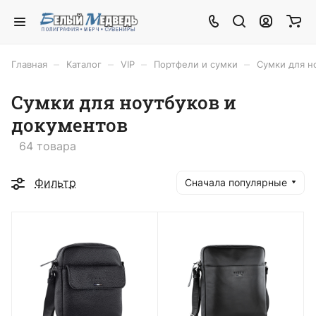
–
–
–
–
Главная
Каталог
VIP
Портфели и сумки
Сумки для н
Сумки для ноутбуков и
документов
64 товара
Фильтр
Сначала популярные