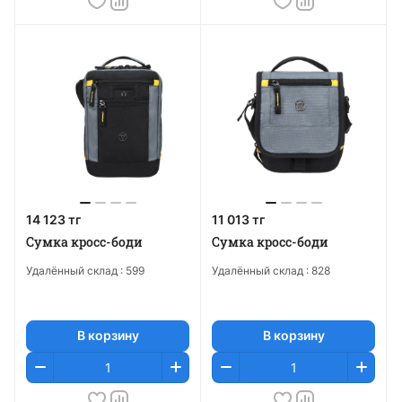
14 123 тг
11 013 тг
Сумка кросс-боди
Сумка кросс-боди
Удалённый склад :
599
Удалённый склад :
828
В корзину
В корзину