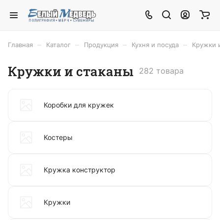
–
–
–
–
Главная
Каталог
Продукция
Кухня и посуда
Кружки 
Кружки и стаканы
282 товара
Коробки для кружек
Костеры
Кружка конструктор
Кружки