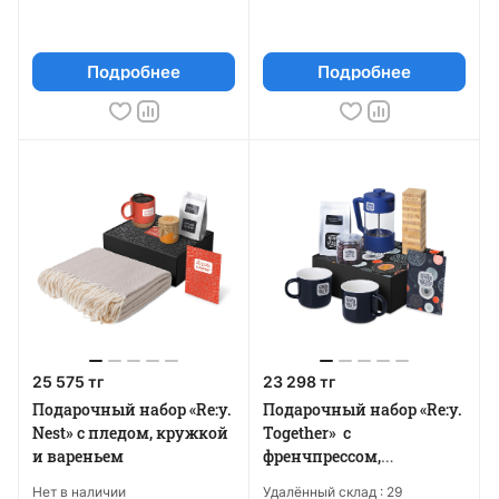
Подробнее
Подробнее
25 575 тг
23 298 тг
Подарочный набор «Re:y.
Подарочный набор «Re:y.
Nest» с пледом, кружкой
Together» с
и вареньем
френчпрессом,
кружками и дженгой
Нет в наличии
Удалённый склад :
29