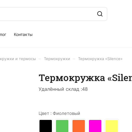
лог
Контакты
–
–
кружки и термосы
Термокружки
Термокружка «Silence»
Термокружка «Sile
Удалённый склад :
48
Цвет :
Фиолетовый